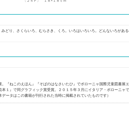
〔２４Ｐ〕 １８×１８ｃｍ
、みどり、さくらいろ、むらさき、くろ。いろはいろいろ。どんないろがある
業。『ねこのえほん』『そばのはなさいたひ』でボローニャ国際児童図書展
絵本１』で同グラフィック賞受賞。２０１５年３月にイタリア・ボローニャ
本データはこの書籍が刊行された当時に掲載されていたものです）