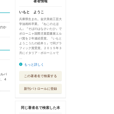
著者情報
いもと ようこ
兵庫県生まれ。金沢美術工芸大
学油画科卒業。『ねこのえほ
のか
ん』『そばのはなさいたひ』で
ボローニャ国際児童図書展エル
バ賞を２年連続受賞。『いもと
ようこうたの絵本１』で同グラ
フィック賞受賞。２０１５年３
月にイタリア・ボローニャで
…
もっと詳しく
やっぱりすき
エルバ
この著者名で検索する
金の星社
で、４
新刊パトロールに登録
おおきなこえでい
・れ・て
世界文化ワンダ...
同じ著者名で検索した本
ほしのぎんか