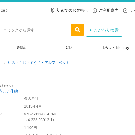
初めてのお客様へ
ご利用案内
よ
お届け！
こだわり検索
雑誌
CD
DVD・Blu-ray
いろ・もじ・すうじ・アルファベット
絵本たいむ
うこ／作絵
金の星社
2015年4月
ド
978-4-323-03913-8
（
4-323-03913-1
）
1,100円