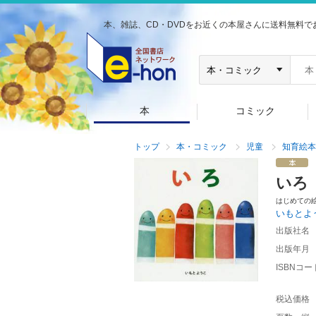
本、雑誌、CD・DVDをお近くの本屋さんに送料無料で
本
コミック
トップ
本・コミック
児童
知育絵本
いろ
はじめての
いもとよ
出版社名
出版年月
ISBNコー
税込価格