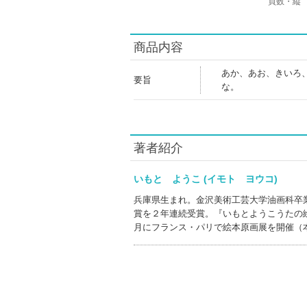
頁数・縦
商品内容
あか、あお、きいろ
要旨
な。
著者紹介
いもと ようこ (イモト ヨウコ)
兵庫県生まれ。金沢美術工芸大学油画科卒
賞を２年連続受賞。『いもとようこうたの
月にフランス・パリで絵本原画展を開催（