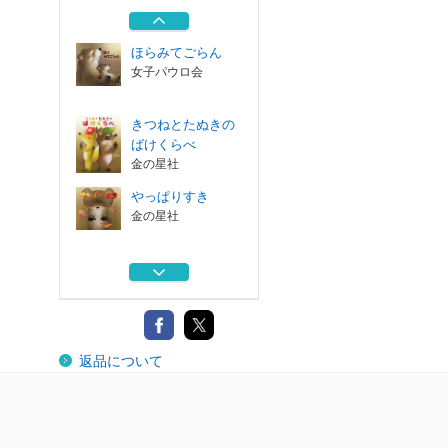
金の星社
ほらみてごらん
女子パウロ会
きつねとたぬきの
ばけくらべ
金の星社
やっぱりすき
金の星社
おおきなこえでい
・れ・て
世界文化ワンダ...
ほしのぎんか
返品について
金の星社
ほらみてごらん
女子パウロ会