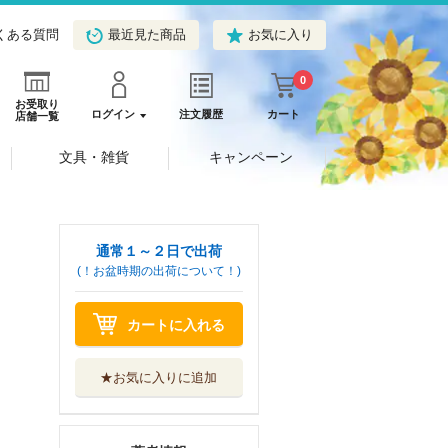
くある質問
最近見た商品
お気に入り
0
お受取り
ログイン
注文履歴
カート
店舗一覧
文具・雑貨
キャンペーン
通常１～２日で出荷
(！お盆時期の出荷について！)
カートに入れる
★お気に入りに追加