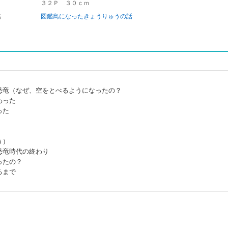
３２Ｐ ３０ｃｍ
名
図鑑鳥になったきょうりゅうの話
恐竜（なぜ、空をとべるようになったの？
わった
った
う）
恐竜時代の終わり
ったの？
るまで
）