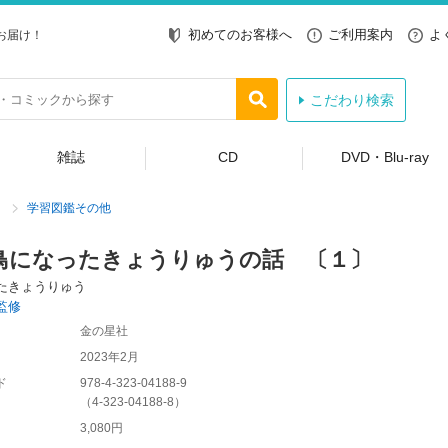
初めてのお客様へ
ご利用案内
よ
お届け！
こだわり検索
雑誌
CD
DVD・Blu-ray
学習図鑑その他
鳥になったきょうりゅうの話 〔１〕
たきょうりゅう
監修
金の星社
2023年2月
ド
978-4-323-04188-9
（
4-323-04188-8
）
3,080円