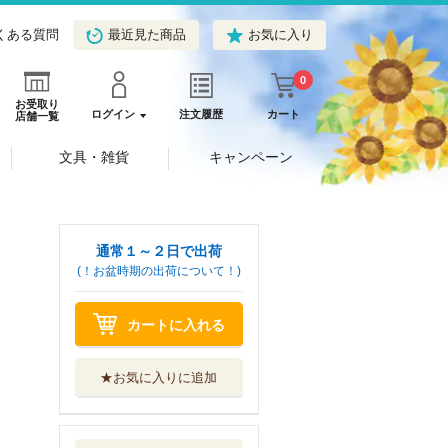
くある質問
最近見た商品
お気に入り
0
お受取り
ログイン
注文履歴
カート
店舗一覧
文具・雑貨
キャンペーン
通常１～２日で出荷
(！お盆時期の出荷について！)
カートに入れる
★お気に入りに追加
恐竜世界のサバイ
バル 生き残り...
朝日新聞出版