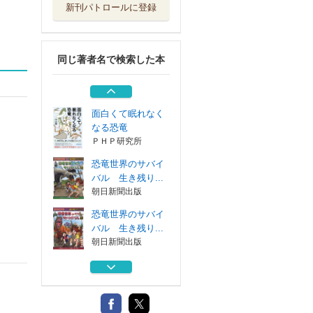
新刊パトロールに登録
恐竜キャラクター
大図鑑 全１２...
カンゼン
同じ著者名で検索した本
図鑑鳥になったき
ょうりゅうの話...
金の星社
面白くて眠れなく
なる恐竜
ＰＨＰ研究所
恐竜世界のサバイ
バル 生き残り...
朝日新聞出版
恐竜世界のサバイ
バル 生き残り...
朝日新聞出版
恐竜キャラクター
大図鑑 全１２...
カンゼン