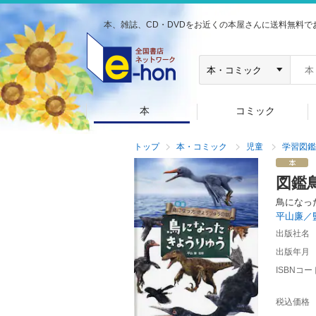
本、雑誌、CD・DVDをお近くの本屋さんに送料無料で
本
コミック
トップ
本・コミック
児童
学習図鑑
図鑑
鳥になっ
平山廉／
出版社名
出版年月
ISBNコー
税込価格