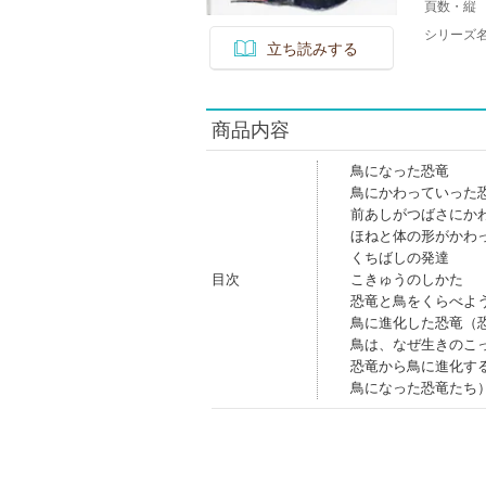
頁数・縦
シリーズ
立ち読みする
商品内容
鳥になった恐竜
鳥にかわっていった
前あしがつばさにか
ほねと体の形がかわ
くちばしの発達
目次
こきゅうのしかた
恐竜と鳥をくらべよ
鳥に進化した恐竜（
鳥は、なぜ生きのこ
恐竜から鳥に進化す
鳥になった恐竜たち