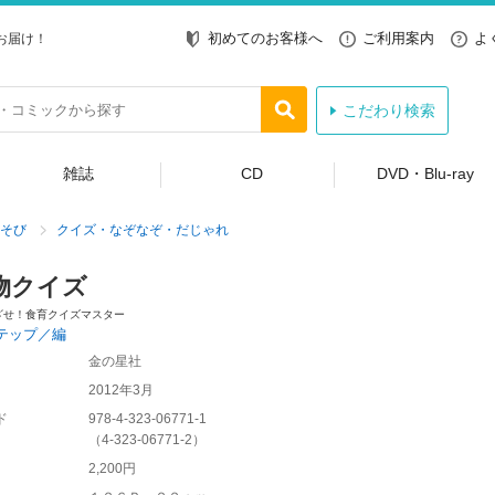
初めてのお客様へ
ご利用案内
よ
お届け！
こだわり検索
雑誌
CD
DVD・Blu-ray
そび
クイズ・なぞなぞ・だじゃれ
物クイズ
ざせ！食育クイズマスター
テップ／編
金の星社
2012年3月
ド
978-4-323-06771-1
（
4-323-06771-2
）
2,200円