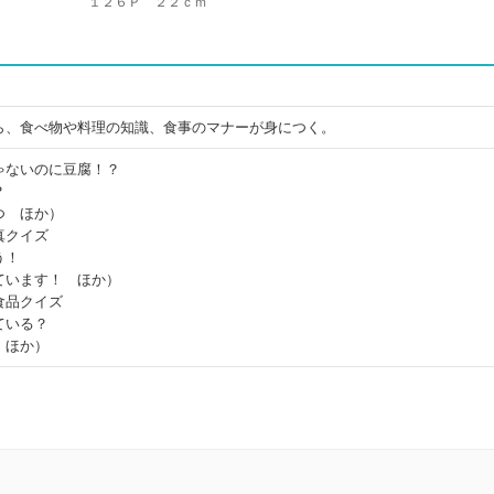
１２６Ｐ ２２ｃｍ
ら、食べ物や料理の知識、食事のマナーが身につく。
ゃないのに豆腐！？
？
つ ほか）
真クイズ
う！
ています！ ほか）
食品クイズ
ている？
 ほか）