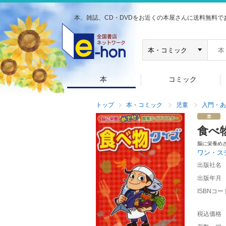
本、雑誌、CD・DVDをお近くの本屋さんに送料無料で
本
コミック
トップ
本・コミック
児童
入門・あ
食べ
脳に栄養め
ワン・ス
出版社名
出版年月
ISBNコー
税込価格