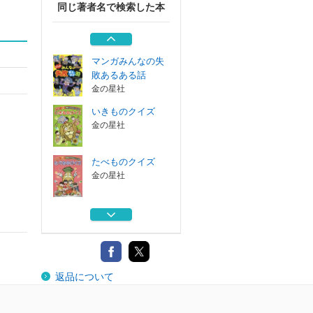
同じ著者名で検索した本
なぞなぞ
金の星社
マンガみんなの失
敗あるある話
金の星社
いきものクイズ
金の星社
たべものクイズ
金の星社
きょうはなんの日
？クイズ
金の星社
なぞなぞ
返品について
金の星社
マンガみんなの失