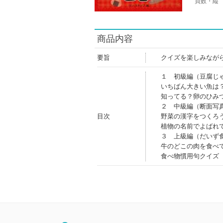
頁数・縦
商品内容
要旨
クイズを楽しみなが
１ 初級編（豆腐じ
いちばん大きい魚は
知ってる？卵のひみ
２ 中級編（断面写
目次
野菜の漢字をつくろ
植物の名前でよばれ
３ 上級編（だいず
牛のどこの肉を食べ
食べ物慣用句クイズ