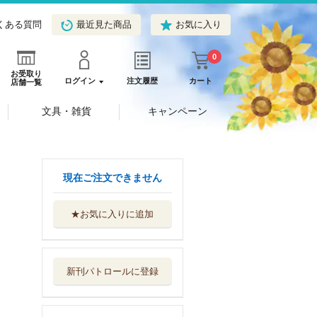
くある質問
最近見た商品
お気に入り
0
お受取り
ログイン
注文履歴
カート
店舗一覧
文具・雑貨
キャンペーン
現在ご注文できません
★お気に入りに追加
たべものクイズ
金の星社
新刊パトロールに登録
きょうはなんの日
？クイズ
金の星社