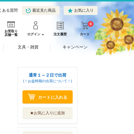
くある質問
最近見た商品
お気に入り
0
お受取り
ログイン
注文履歴
カート
店舗一覧
文具・雑貨
キャンペーン
通常１～２日で出荷
(！お盆時期の出荷について！)
カートに入れる
★お気に入りに追加