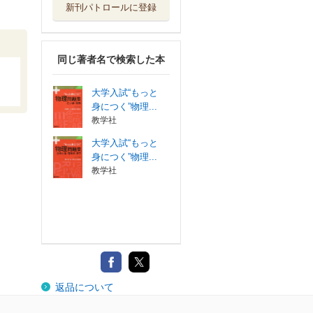
新刊パトロールに登録
同じ著者名で検索した本
大学入試“もっと
身につく”物理...
教学社
大学入試“もっと
身につく”物理...
教学社
返品について