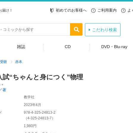
初めてのお客様へ
ご利用案内
よ
お届け！
こだわり検索
雑誌
CD
DVD・Blu-ray
受験
赤本
入試“ちゃんと身につく”物理
Ｓ＋
／著
教学社
2023年4月
ド
978-4-325-24813-2
（
4-325-24813-7
）
1,980円