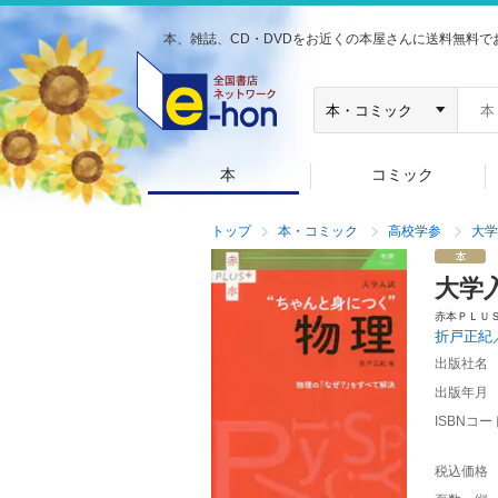
本、雑誌、CD・DVDをお近くの本屋さんに送料無料で
本
コミック
トップ
本・コミック
高校学参
大学
大学
赤本ＰＬＵ
折戸正紀
出版社名
出版年月
ISBNコー
税込価格