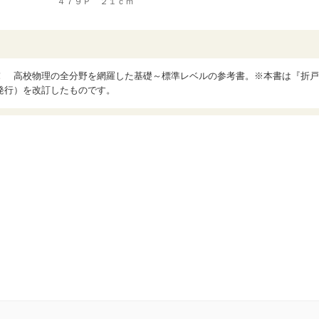
４７９Ｐ ２１ｃｍ
！ 高校物理の全分野を網羅した基礎～標準レベルの参考書。※本書は『折戸
発行）を改訂したものです。