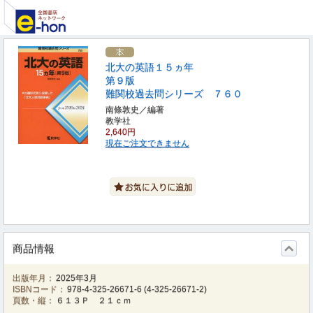
北大の英語１５ヵ年
第９版
難関校過去問シリーズ ７６０
南條敦史／編著
教学社
2,640円
現在ご注文できません
商品情報
出版年月：
2025年3月
ISBNコード：
978-4-325-26671-6
(
4-325-26671-2
)
頁数・縦：
６１３Ｐ ２１ｃｍ