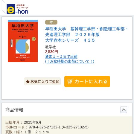
早稲田大学 基幹理工学部・創造理工学部・
先進理工学部 ２０２６年版
大学赤本シリーズ ４３５
教学社
2,530円
通常１～２日で出荷
(！お盆時期の出荷について！)
商品情報
出版年月：
2025年6月
ISBNコード：
978-4-325-27132-1
(
4-325-27132-5
)
頁数・縦：
１冊 ２１ｃｍ