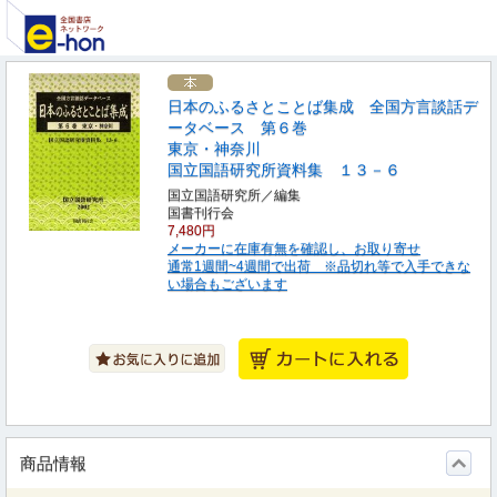
日本のふるさとことば集成 全国方言談話デ
ータベース 第６巻
東京・神奈川
国立国語研究所資料集 １３－６
国立国語研究所／編集
国書刊行会
7,480円
メーカーに在庫有無を確認し、お取り寄せ
通常1週間~4週間で出荷 ※品切れ等で入手できな
い場合もございます
商品情報