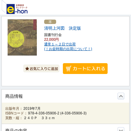
清明上河図 決定版
国書刊行会
22,000円
通常１～２日で出荷
(！お盆時期の出荷について！)
商品情報
出版年月：
2019年7月
ISBNコード：
978-4-336-05906-2
(
4-336-05906-3
)
頁数・縦：
２４０Ｐ ３３ｃｍ
商品の内容