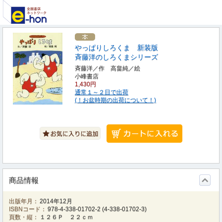
やっぱりしろくま 新装版
斉藤洋のしろくまシリーズ
斉藤洋／作 高畠純／絵
小峰書店
1,430円
通常１～２日で出荷
(！お盆時期の出荷について！)
商品情報
出版年月：
2014年12月
ISBNコード：
978-4-338-01702-2
(
4-338-01702-3
)
頁数・縦：
１２６Ｐ ２２ｃｍ