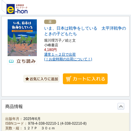
いま、日本は戦争をしている 太平洋戦争の
ときの子どもたち
堀川理万子／絵と文
小峰書店
4,180円
通常１～２日で出荷
(！お盆時期の出荷について！)
商品情報
出版年月：
2025年6月
ISBNコード：
978-4-338-02210-1
(
4-338-02210-8
)
頁数・縦：
１２７Ｐ ３０ｃｍ