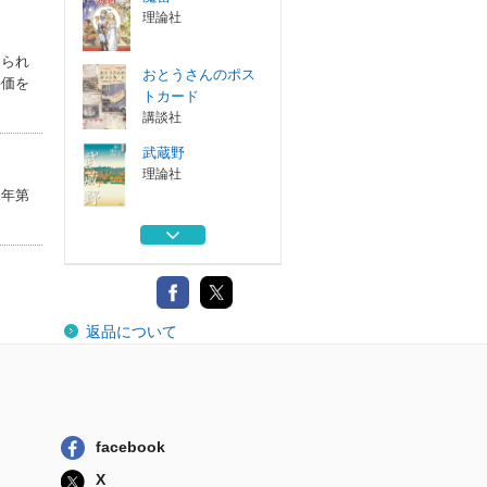
理論社
えられ
おとうさんのポス
評価を
トカード
講談社
武蔵野
理論社
５年第
ドリトル先生大航
海記
Ｇａｋｋｅｎ
ごみ 世界で一番
返品について
やっかいなもの...
西村書店東京出...
魔笛
理論社
facebook
おとうさんのポス
X