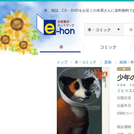
本、雑誌、CD・DVDをお近くの本屋さんに送料無料で
本
コミック
トップ
本・コミック
芸術
絵画・作
少年
ＦＯＲ Ｙ
ミヒャエ
出版社名
出版年月
ISBNコー
税込価格