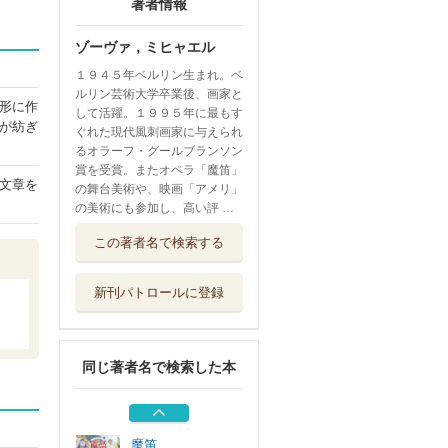
著者情報
ゾーヴァ，ミヒャエル
１９４５年ベルリン生まれ。ベ
ルリン芸術大学卒業後、画家と
形に作
して活躍。１９９５年に最もす
が紡ぎ
ぐれた現代風刺画家に与えられ
るオラーフ・グールブランソン
賞を受賞。またオペラ「魔笛」
文章を
の舞台美術や、映画「アメリ」
の美術にも参加し、高い評 …
武蔵野
この著者名で検索する
理論社
新刊パトロールに登録
ドリトル先生大航
海記
Ｇａｋｋｅｎ
同じ著者名で検索した本
ごみ 世界で一番
やっかいなもの...
西村書店東京出...
魔笛