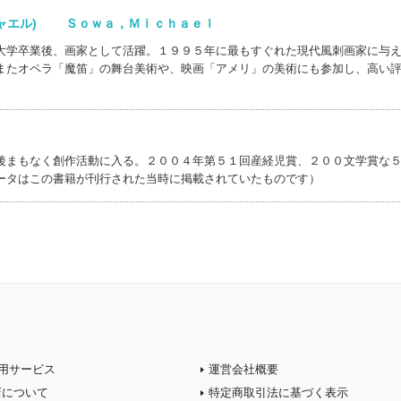
ヒャエル) Ｓｏｗａ，Ｍｉｃｈａｅｌ
大学卒業後、画家として活躍。１９９５年に最もすぐれた現代風刺画家に与
またオペラ「魔笛」の舞台美術や、映画「アメリ」の美術にも参加し、高い
後まもなく創作活動に入る。２００４年第５１回産経児賞、２００文学賞な
ータはこの書籍が刊行された当時に掲載されていたものです）
用サービス
運営会社概要
店について
特定商取引法に基づく表示