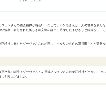
６３Ｐ ２９ｃｍ
とジュンさんの物語精神が出会い、そして、ハンモさんが二人の世界を新たな
深い洞察に裏打された美しき画文集の誕生。透徹したまなざしと純粋なこころ
批評精神に満ちたゾーヴァさんの絵画に、ベルリン在住の那須田さんが素敵な
き画文集の誕生！ゾーヴァさんの画魂とジュンさんの物語精神が出会い、そし
形に創り上げました。