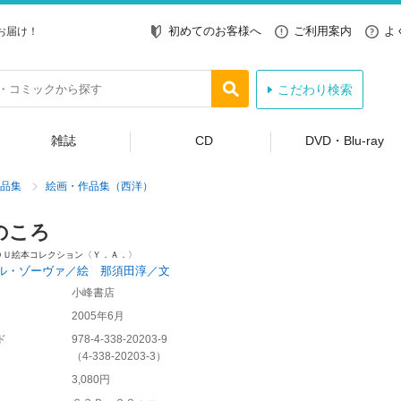
初めてのお客様へ
ご利用案内
よ
お届け！
こだわり検索
雑誌
CD
DVD・Blu-ray
品集
絵画・作品集（西洋）
のころ
ＯＵ絵本コレクション〈Ｙ．Ａ．〉
ル・ゾーヴァ／絵 那須田淳／文
小峰書店
2005年6月
ド
978-4-338-20203-9
（
4-338-20203-3
）
3,080円