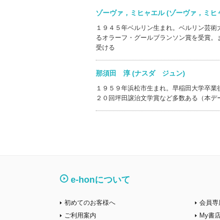
ゾーヴァ，ミヒャエル (ゾーヴァ，ミ
１９４５年ベルリン生まれ。ベルリン芸術
るオラーフ・グールブランソン賞を受賞。
受ける
那須田 淳 (ナスダ ジュン)
１９５９年浜松市生まれ。早稲田大学卒業
２０回坪田譲治文学賞など多数ある（本デ
e-honについて
初めてのお客様へ
会員専
ご利用案内
My書