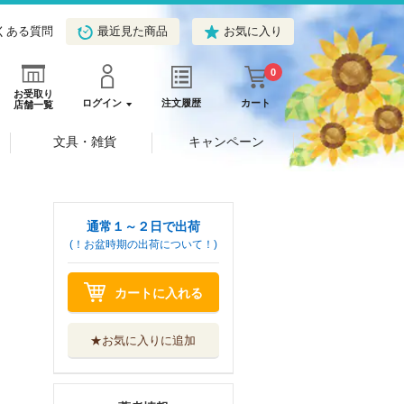
くある質問
最近見た商品
お気に入り
0
お受取り
ログイン
注文履歴
カート
店舗一覧
文具・雑貨
キャンペーン
通常１～２日で出荷
(！お盆時期の出荷について！)
カートに入れる
★お気に入りに追加