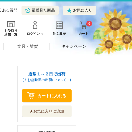
くある質問
最近見た商品
お気に入り
0
お受取り
ログイン
注文履歴
カート
店舗一覧
文具・雑貨
キャンペーン
通常１～２日で出荷
(！お盆時期の出荷について！)
カートに入れる
★お気に入りに追加