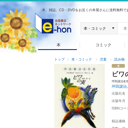
本、雑誌、CD・DVDをお近くの本屋さんに送料無料で
本
コミック
トップ
本・コミック
児童
読み物
ビワ
坪田譲治名
坪田譲治
出版社名
出版年月
ISBNコー
税込価格