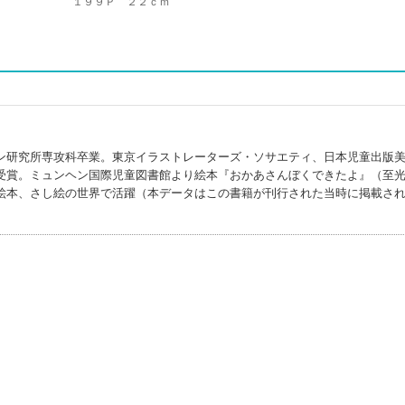
１９９Ｐ ２２ｃｍ
ン研究所専攻科卒業。東京イラストレーターズ・ソサエティ、日本児童出版
受賞。ミュンヘン国際児童図書館より絵本『おかあさんぼくできたよ』（至
絵本、さし絵の世界で活躍（本データはこの書籍が刊行された当時に掲載さ