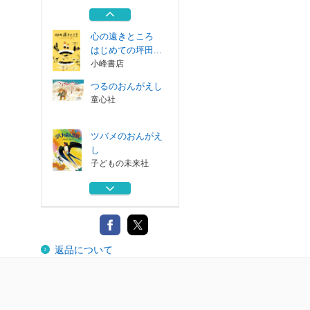
おきたい！名作...
ポプラ社
心の遠きところ
はじめての坪田...
小峰書店
つるのおんがえし
童心社
ツバメのおんがえ
し
子どもの未来社
せかいいちぴった
りのおうち
童心社
これだけは知って
返品について
おきたい！名作...
ポプラ社
心の遠きところ
はじめての坪田...