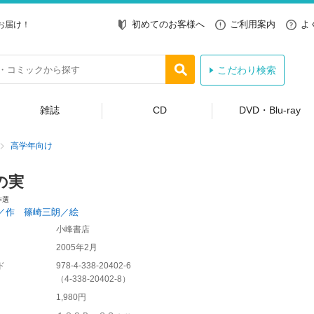
初めてのお客様へ
ご利用案内
よ
お届け！
こだわり検索
雑誌
CD
DVD・Blu-ray
高学年向け
の実
作選
／作 篠崎三朗／絵
小峰書店
2005年2月
ド
978-4-338-20402-6
（
4-338-20402-8
）
1,980円