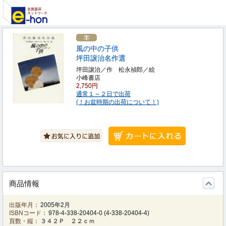
風の中の子供
坪田譲治名作選
坪田譲治／作 松永禎郎／絵
小峰書店
2,750円
通常１～２日で出荷
(！お盆時期の出荷について！)
商品情報
出版年月：
2005年2月
ISBNコード：
978-4-338-20404-0
(
4-338-20404-4
)
頁数・縦：
３４２Ｐ ２２ｃｍ