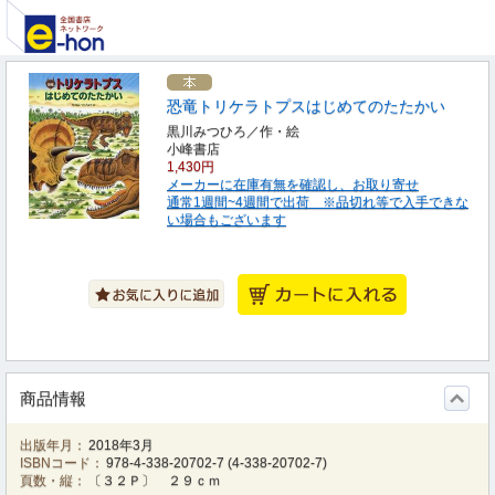
恐竜トリケラトプスはじめてのたたかい
黒川みつひろ／作・絵
小峰書店
1,430円
メーカーに在庫有無を確認し、お取り寄せ
通常1週間~4週間で出荷 ※品切れ等で入手できな
い場合もございます
商品情報
出版年月：
2018年3月
ISBNコード：
978-4-338-20702-7
(
4-338-20702-7
)
頁数・縦：
〔３２Ｐ〕 ２９ｃｍ