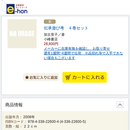
伝承遊び考 ４巻セット
加古里子／著
小峰書店
28,600円
メーカーに在庫有無を確認し、お取り寄せ
通常1週間~4週間で出荷 ※品切れ等で入手できな
い場合もございます
商品情報
出版年月：
2008年
ISBNコード：
978-4-338-22600-4
(
4-338-22600-5
)
頁数・縦：
２２ｃｍ