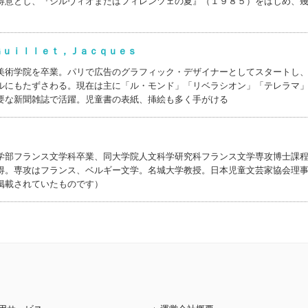
得意とし、『シルヴィオまたはフィレンツェの夏』（１９８５）をはじめ、
Ｇｕｉｌｌｅｔ，Ｊａｃｑｕｅｓ
美術学院を卒業。パリで広告のグラフィック・デザイナーとしてスタートし
ルにもたずさわる。現在は主に「ル・モンド」「リベラシオン」「テレラマ
要な新聞雑誌で活躍。児童書の表紙、挿絵も多く手がける
学部フランス文学科卒業、同大学院人文科学研究科フランス文学専攻博士課
得。専攻はフランス、ベルギー文学。名城大学教授。日本児童文芸家協会理
掲載されていたものです）