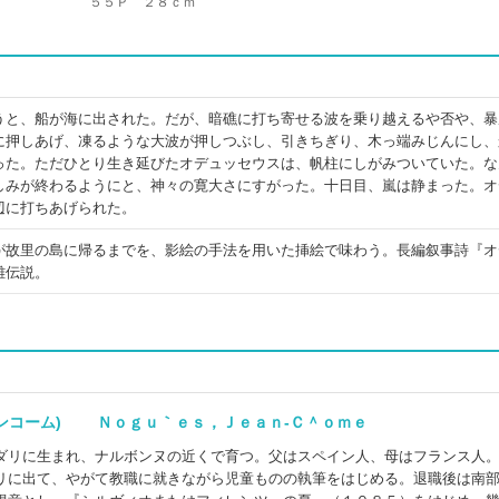
５５Ｐ ２８ｃｍ
うと、船が海に出された。だが、暗礁に打ち寄せる波を乗り越えるや否や、暴
に押しあげ、凍るような大波が押しつぶし、引きちぎり、木っ端みじんにし、
った。ただひとり生き延びたオデュッセウスは、帆柱にしがみついていた。な
しみが終わるようにと、神々の寛大さにすがった。十日目、嵐は静まった。オ
辺に打ちあげられた。
が故里の島に帰るまでを、影絵の手法を用いた挿絵で味わう。長編叙事詩『オ
雄伝説。
ャンコーム) Ｎｏｇｕ｀ｅｓ，Ｊｅａｎ‐Ｃ＾ｏｍｅ
ダリに生まれ、ナルボンヌの近くで育つ。父はスペイン人、母はフランス人
リに出て、やがて教職に就きながら児童ものの執筆をはじめる。退職後は南