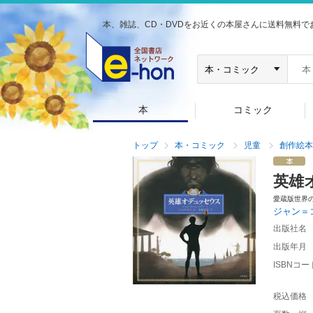
本、雑誌、CD・DVDをお近くの本屋さんに送料無料で
本
コミック
トップ
本・コミック
児童
創作絵本
英雄
愛蔵版世界
ジャン＝
出版社名
出版年月
ISBNコー
税込価格