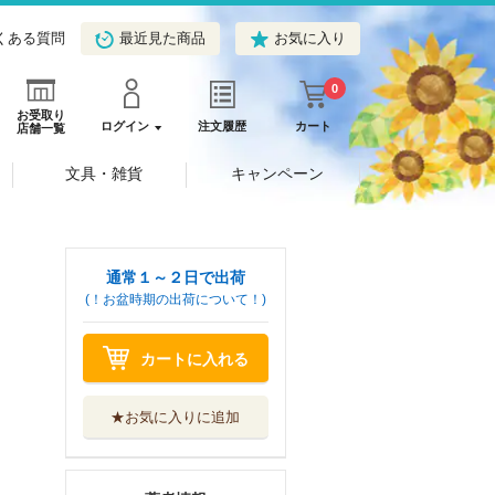
くある質問
最近見た商品
お気に入り
0
お受取り
ログイン
注文履歴
カート
店舗一覧
文具・雑貨
キャンペーン
通常１～２日で出荷
(！お盆時期の出荷について！)
カートに入れる
★お気に入りに追加