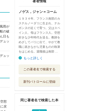
著者情報
ノゲス，ジャン＝コーム
１９３４年、フランス南部のカ
ステルノーダリに生まれ、ナル
風雨が
ボンヌの近くで育つ。父はスペ
船の破
イン人、母はフランス人。空想
ん日も
好きな少年時代を送る。教師を
デュッ
めざしてパリに出て、やがて教
職に就きながら児童ものの執筆
をはじめる。退職後は南部 …
デュッ
もっと詳しく
ベーシッククラウ
この著者名で検索する
ン仏和・和仏辞...
三省堂
新刊パトロールに登録
モーパッサン 新
装版
清水書院
同じ著者名で検索した本
。空想
湖の騎士ランスロ
部に戻
ット 民話と伝説