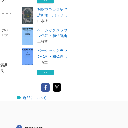
幾つも
小峰書店
対訳フランス語で
読むモーパッサ...
白水社
、その
ベーシッククラウ
」「プ
ン仏和・和仏辞典
三省堂
ベーシッククラウ
ン仏和・和仏辞...
三省堂
程満期
事長
モーパッサン 新
装版
清水書院
湖の騎士ランスロ
返品について
ット 民話と伝説
小峰書店
対訳フランス語で
読むモーパッサ...
白水社