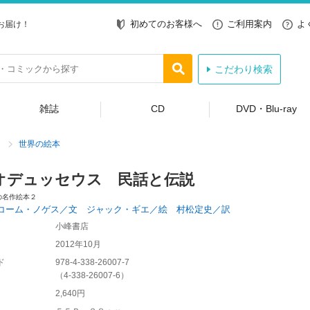
初めてのお客様へ
ご利用案内
よ
お届け！
こだわり検索
雑誌
CD
DVD・Blu-ray
世界の絵本
オデュッセウス 民話と伝説
の名作絵本２
コーム・ノゲス／文 ジャック・ギエ／絵 村松定史／訳
小峰書店
2012年10月
ド
978-4-338-26007-7
（
4-338-26007-6
）
2,640円