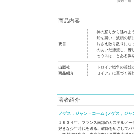
頁数・縦
商品内容
神の怒りから逃れよ
船を襲い、波頭の頂
要旨
片さえ散り散りにな
のあいだ漂流し、苦
セウスは、とある浜
出版社
トロイア戦争の英雄
商品紹介
セイア』に基づく英
著者紹介
ノゲス，ジャン＝コーム (ノゲス，ジ
１９３４年、フランス南部のカステルノー
好きな少年時代を送る。教師をめざしてパ