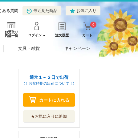
くある質問
最近見た商品
お気に入り
0
お受取り
ログイン
注文履歴
カート
店舗一覧
文具・雑貨
キャンペーン
通常１～２日で出荷
(！お盆時期の出荷について！)
カートに入れる
★お気に入りに追加