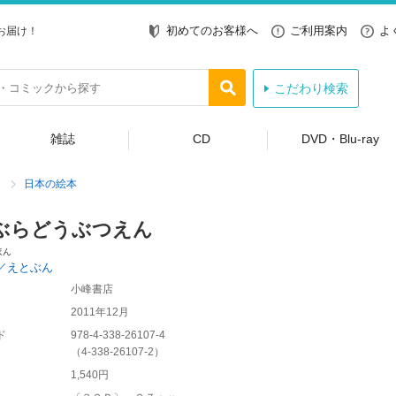
初めてのお客様へ
ご利用案内
よ
お届け！
こだわり検索
雑誌
CD
DVD・Blu-ray
日本の絵本
ぶらどうぶつえん
ほん
／えとぶん
小峰書店
2011年12月
ド
978-4-338-26107-4
（
4-338-26107-2
）
1,540円