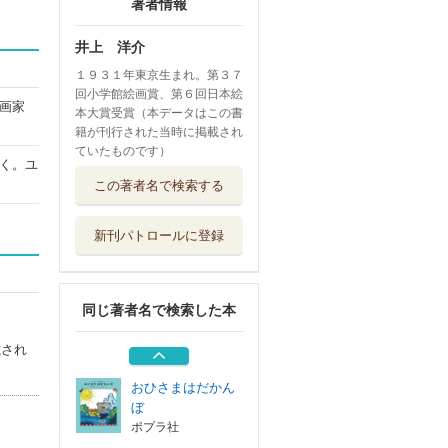
著者情報
井上 洋介
１９３１年東京生まれ。第３７
回小学館絵画賞、第６回日本絵
画家
本大賞受賞（本データはこの書
籍が刊行された当時に掲載され
ていたものです）
く。ユ
あかいそりにのっ
この著者名で検索する
たウーフ
ポプラ社
新刊パトロールに登録
くまの子ウーフ
ポプラ社
同じ著者名で検索した本
こんにちはウーフ
ポプラ社
載され
おひさまはだかん
ぼ
ポプラ社