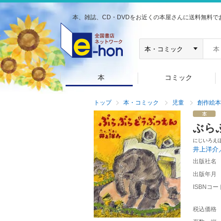
本、雑誌、CD・DVDをお近くの本屋さんに送料無料で
本
コミック
トップ
本・コミック
児童
創作絵本
ぶら
にじいろえ
井上洋介
出版社名
出版年月
ISBNコー
税込価格