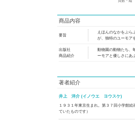
頁数・縦
商品内容
えほんのなかをぶら
要旨
が、独特のユーモア
出版社
動物園の動物たち、
商品紹介
ーモアと優しさにあ
著者紹介
井上 洋介 (イノウエ ヨウスケ)
１９３１年東京生まれ。第３７回小学館絵
ていたものです）