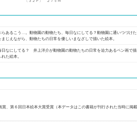
〔３２Ｐ〕 ２７ｃｍ
ぶらあるこう…。動物園の動物たち、毎日なにしてる？動物園に通いつづけた
をまじえながら、動物たちの日常を優しいまなざしで描いた絵本。
毎日なにしてる？ 井上洋介が動物園の動物たちの日常を迫力あるペン画で描
ふれた絵本。
画賞、第６回日本絵本大賞受賞（本データはこの書籍が刊行された当時に掲