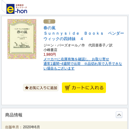
春の嵐
Ｓｕｎｎｙｓｉｄｅ Ｂｏｏｋｓ ペンダー
ウィックの四姉妹 ４
ジーン・バーズオール／作 代田亜香子／訳
小峰書店
1,980円
メーカーに在庫有無を確認し、お取り寄せ
通常1週間~4週間で出荷 ※品切れ等で入手できな
い場合もございます
商品情報
出版年月：
2020年6月