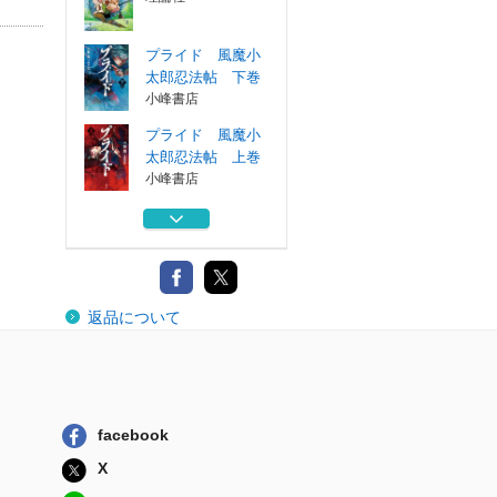
プライド 風魔小
太郎忍法帖 下巻
小峰書店
プライド 風魔小
太郎忍法帖 上巻
小峰書店
小泉八雲と怪奇バ
スターズ
理論社
壬申の乱 帝位は
返品について
どちらの皇子に？
理論社
ペール・ギュント
理論社
facebook
プライド 風魔小
X
太郎忍法帖 下巻