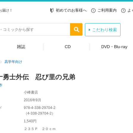
初めてのお客様へ
ご利用案内
よ
お届け！
こだわり検索
雑誌
CD
DVD・Blu-ray
高学年向け
十勇士外伝 忍び里の兄弟
作
小峰書店
2016年9月
ド
978-4-338-29704-2
（
4-338-29704-2
）
1,540円
２３５Ｐ ２０ｃｍ