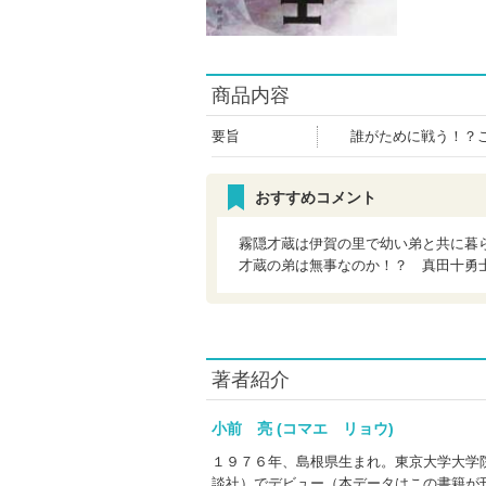
商品内容
要旨
誰がために戦う！？
おすすめコメント
霧隠才蔵は伊賀の里で幼い弟と共に暮
才蔵の弟は無事なのか！？ 真田十勇
著者紹介
小前 亮 (コマエ リョウ)
１９７６年、島根県生まれ。東京大学大学
談社）でデビュー（本データはこの書籍が