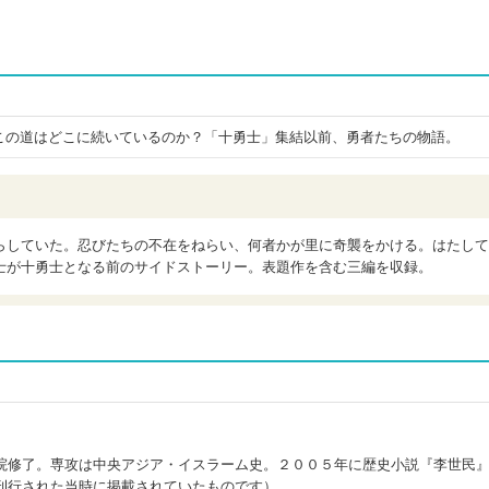
この道はどこに続いているのか？「十勇士」集結以前、勇者たちの物語。
らしていた。忍びたちの不在をねらい、何者かが里に奇襲をかける。はたして
士が十勇士となる前のサイドストーリー。表題作を含む三編を収録。
院修了。専攻は中央アジア・イスラーム史。２００５年に歴史小説『李世民
刊行された当時に掲載されていたものです）