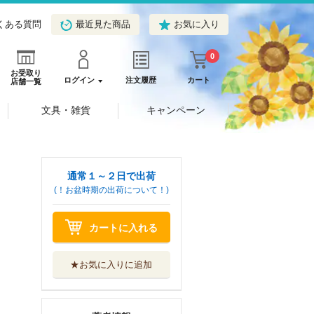
くある質問
最近見た商品
お気に入り
0
お受取り
ログイン
注文履歴
カート
店舗一覧
文具・雑貨
キャンペーン
通常１～２日で出荷
(！お盆時期の出荷について！)
カートに入れる
★お気に入りに追加