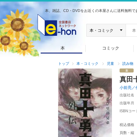
本、雑誌、CD・DVDをお近くの本屋さんに送料無料で
本
コミック
トップ
本・コミック
児童
読み物
真田
小前亮／
出版社名
出版年月
ISBNコー
税込価格
頁数・縦