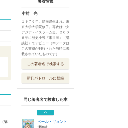
著者情報
小前 亮
１９７６年、島根県生まれ。東
京大学大学院修了。専攻は中央
アジア・イスラーム史。２００
５年に歴史小説『李世民』（講
談社）でデビュー（本データは
この書籍が刊行された当時に掲
載されていたものです）
プライド 風魔小
この著者名で検索する
太郎忍法帖 上巻
小峰書店
新刊パトロールに登録
小泉八雲と怪奇バ
スターズ
理論社
同じ著者名で検索した本
壬申の乱 帝位は
どちらの皇子に？
理論社
ペール・ギュント
』（講
理論社