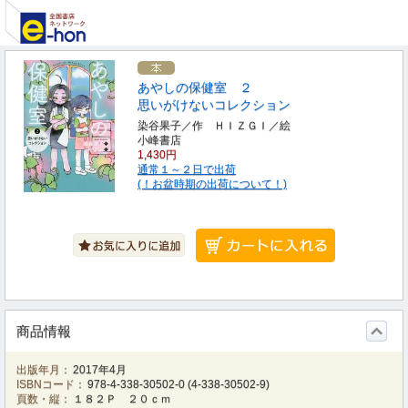
あやしの保健室 ２
思いがけないコレクション
染谷果子／作 ＨＩＺＧＩ／絵
小峰書店
1,430円
通常１～２日で出荷
(！お盆時期の出荷について！)
商品情報
出版年月：
2017年4月
ISBNコード：
978-4-338-30502-0
(
4-338-30502-9
)
頁数・縦：
１８２Ｐ ２０ｃｍ