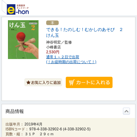
できる！たのしむ！むかしのあそび ２
けん玉
神谷明宏／監修
小峰書店
2,530円
通常１～２日で出荷
(！お盆時期の出荷について！)
商品情報
出版年月：
2019年4月
ISBNコード：
978-4-338-32902-6
(
4-338-32902-5
)
頁数・縦：
３１Ｐ ２９ｃｍ