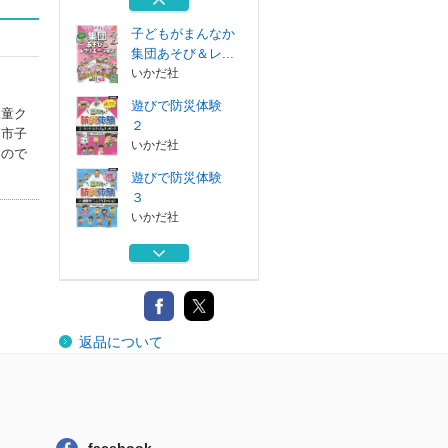
いかだ社
子どもがまんなか
集団あそび＆レ...
いかだ社
遊びで防災体験
児童ク
２
戸市子
いかだ社
もので
遊びで防災体験
３
いかだ社
いざ！に備える遊
びで防災体験Ｂ...
いかだ社
遊びで防災体験
返品について
１
いかだ社
子どもがまんなか
集団あそび＆レ...
いかだ社