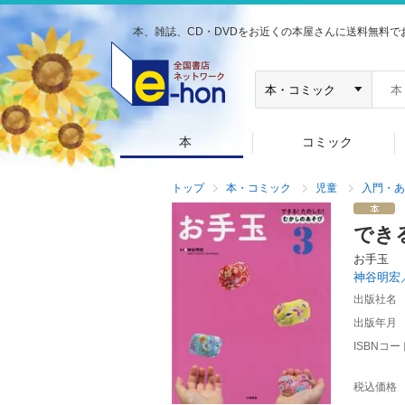
本、雑誌、CD・DVDをお近くの本屋さんに送料無料で
本
コミック
トップ
本・コミック
児童
入門・あ
でき
お手玉
神谷明宏
出版社名
出版年月
ISBNコー
税込価格