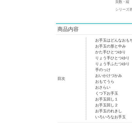
頁数・縦
シリーズ
商品内容
お手玉はどんなおも
お手玉の形と中み
かた手ひとつゆり
りょう手ひとつゆり
りょう手ふたつゆり
手のっけ
おいかけづかみ
目次
おもてうら
おさらい
くつ下お手玉
お手玉回し１
お手玉回し２
お手玉のれきし
いろいろなお手玉