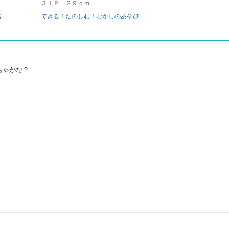
３１Ｐ ２９ｃｍ
名
できる！たのしむ！むかしのあそび
ちゃかな？