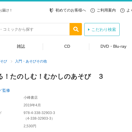
初めてのお客様へ
ご利用案内
よ
お届け！
こだわり検索
雑誌
CD
DVD・Blu-ray
そび
入門・あそびその他
る！たのしむ！むかしのあそび ３
／監修
小峰書店
2019年4月
ド
978-4-338-32903-3
（
4-338-32903-3
）
2,530円