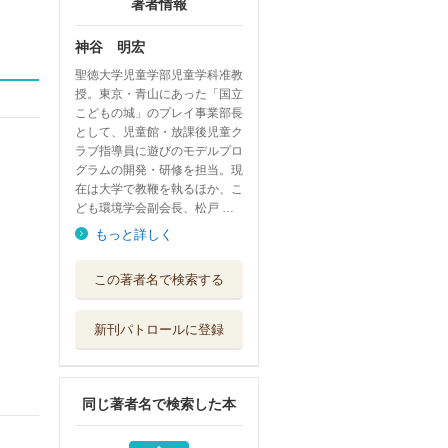
著者情報
神谷 明宏
聖徳大学児童学部児童学科准教
授。東京・青山にあった「国立
こどもの城」のプレイ事業部長
として、児童館・放課後児童ク
ラブ指導員に遊びのモデルプロ
グラムの開発・研修を担当。現
在は大学で教鞭を執るほか、こ
ども環境学会副会長、松戸 …
もっと詳しく
遊びで防災体験
この著者名で検索する
３
いかだ社
新刊パトロールに登録
いざ！に備える遊
びで防災体験Ｂ...
いかだ社
同じ著者名で検索した本
遊びで防災体験
１