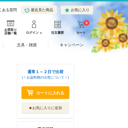
くある質問
最近見た商品
お気に入り
0
お受取り
ログイン
注文履歴
カート
店舗一覧
文具・雑貨
キャンペーン
通常１～２日で出荷
(！お盆時期の出荷について！)
カートに入れる
★お気に入りに追加