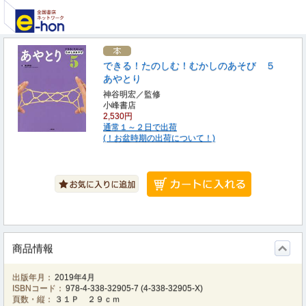
できる！たのしむ！むかしのあそび ５
あやとり
神谷明宏／監修
小峰書店
2,530円
通常１～２日で出荷
(！お盆時期の出荷について！)
商品情報
出版年月：
2019年4月
ISBNコード：
978-4-338-32905-7
(
4-338-32905-X
)
頁数・縦：
３１Ｐ ２９ｃｍ