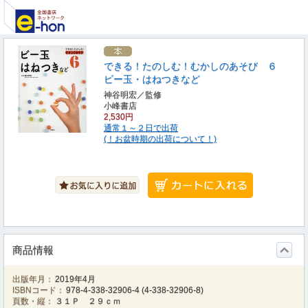
できる！たのしむ！むかしのあそび ６
ビー玉・はねつきなど
神谷明宏／監修
小峰書店
2,530円
通常１～２日で出荷
(！お盆時期の出荷について！)
商品情報
出版年月：
2019年4月
ISBNコード：
978-4-338-32906-4
(
4-338-32906-8
)
頁数・縦：
３１Ｐ ２９ｃｍ