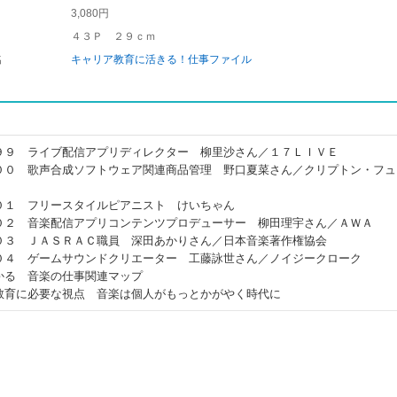
3,080円
４３Ｐ ２９ｃｍ
名
キャリア教育に活きる！仕事ファイル
９９ ライブ配信アプリディレクター 柳里沙さん／１７ＬＩＶＥ
００ 歌声合成ソフトウェア関連商品管理 野口夏菜さん／クリプトン・フュ
０１ フリースタイルピアニスト けいちゃん
０２ 音楽配信アプリコンテンツプロデューサー 柳田理宇さん／ＡＷＡ
０３ ＪＡＳＲＡＣ職員 深田あかりさん／日本音楽著作権協会
０４ ゲームサウンドクリエーター 工藤詠世さん／ノイジークローク
かる 音楽の仕事関連マップ
教育に必要な視点 音楽は個人がもっとかがやく時代に