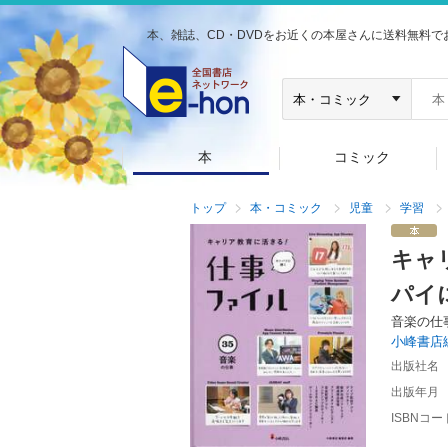
本、雑誌、CD・DVDをお近くの本屋さんに送料無料で
本
コミック
トップ
本・コミック
児童
学習
キャ
パイ
音楽の仕
小峰書店
出版社名
出版年月
ISBNコー