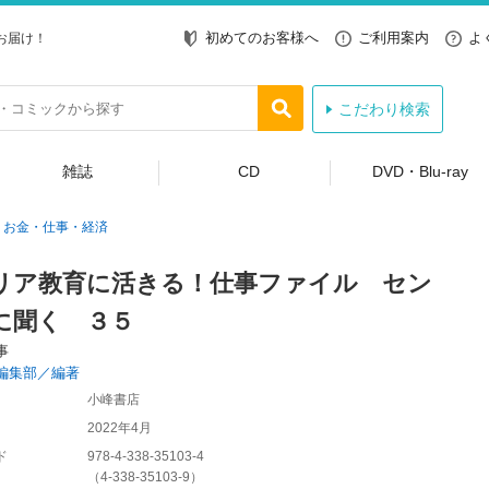
初めてのお客様へ
ご利用案内
よ
お届け！
こだわり検索
雑誌
CD
DVD・Blu-ray
お金・仕事・経済
リア教育に活きる！仕事ファイル セン
に聞く ３５
事
編集部／編著
小峰書店
2022年4月
ド
978-4-338-35103-4
（
4-338-35103-9
）