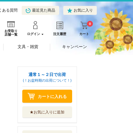
くある質問
最近見た商品
お気に入り
0
お受取り
ログイン
注文履歴
カート
店舗一覧
文具・雑貨
キャンペーン
通常１～２日で出荷
(！お盆時期の出荷について！)
カートに入れる
★お気に入りに追加
仕事発見！図鑑
キャリア教育に...
小峰書店