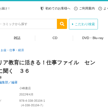
初めてのお客様へ
ご利用案内
よ
お届け！
こだわり検索
雑誌
CD
DVD・Blu-ray
お金・仕事・経済
リア教育に活きる！仕事ファイル セン
に聞く ３６
事
編集部／編著
小峰書店
2022年4月
ド
978-4-338-35104-1
（
4-338-35104-7
）