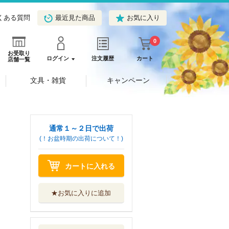
くある質問
最近見た商品
お気に入り
0
お受取り
ログイン
注文履歴
カート
店舗一覧
文具・雑貨
キャンペーン
通常１～２日で出荷
(！お盆時期の出荷について！)
カートに入れる
★お気に入りに追加
仕事発見！図鑑
キャリア教育に...
小峰書店