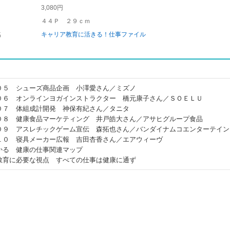
3,080円
４４Ｐ ２９ｃｍ
名
キャリア教育に活きる！仕事ファイル
０５ シューズ商品企画 小澤愛さん／ミズノ
０６ オンラインヨガインストラクター 橋元康子さん／ＳＯＥＬＵ
０７ 体組成計開発 神保有紀さん／タニタ
０８ 健康食品マーケティング 井戸皓大さん／アサヒグループ食品
０９ アスレチックゲーム宣伝 森拓也さん／バンダイナムコエンターテイン
１０ 寝具メーカー広報 吉田杏香さん／エアウィーヴ
かる 健康の仕事関連マップ
教育に必要な視点 すべての仕事は健康に通ず