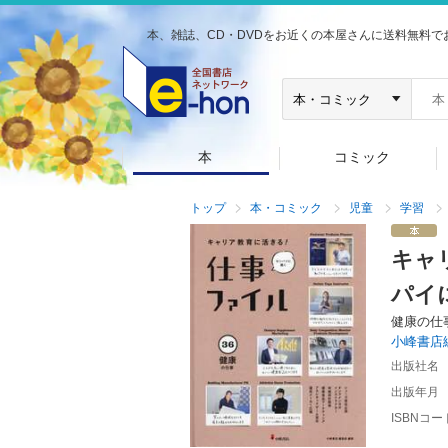
本、雑誌、CD・DVDをお近くの本屋さんに送料無料で
本
コミック
トップ
本・コミック
児童
学習
キャ
パイ
健康の仕
小峰書店
出版社名
出版年月
ISBNコー