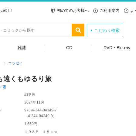
初めてのお客様へ
ご利用案内
よ
お届け！
こだわり検索
雑誌
CD
DVD・Blu-ray
エッセイ
も遠くもゆるり旅
／著
幻冬舎
2024年11月
ド
978-4-344-04349-7
（
4-344-04349-9
）
1,650円
１９８Ｐ １８ｃｍ