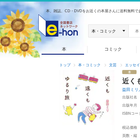
本、雑誌、CD・DVDをお近くの本屋さんに送料無料で
本
コミック
トップ
本・コミック
文芸
エッセイ
近く
益田ミリ
出版社名
出版年月
ISBNコー
税込価格
頁数・縦