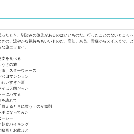
思ったとき、馴染みの旅先があるのはいいものだ。行ったことのないところへ
ときの、涼やかな気持ちもいいものだ。高知、奈良、青森からスイスまで、ど
由な旅エッセイ。
蕎麦を食べる
ょうざの旅
朝市、スターウォーズ
ぞ沢田マンション
かわいすぎた夏
ワイは天国だった
レーにハマる
森を訪れて
「買えるときに買う」のが鉄則
ンボになってみた
ニーシー
い朝食バイキング
と映画とお散歩と