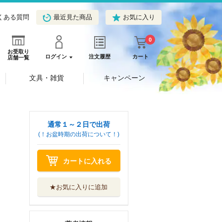
くある質問
最近見た商品
お気に入り
0
お受取り
ログイン
注文履歴
カート
店舗一覧
文具・雑貨
キャンペーン
通常１～２日で出荷
(！お盆時期の出荷について！)
カートに入れる
★お気に入りに追加