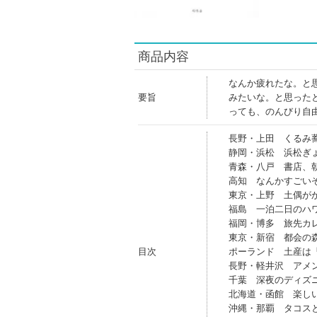
商品内容
なんか疲れたな。と
要旨
みたいな。と思った
っても、のんびり自
長野・上田 くるみ
静岡・浜松 浜松ぎ
青森・八戸 書店、
高知 なんかすごい
東京・上野 土偶が
福島 一泊二日のハ
福岡・博多 旅先カ
東京・新宿 都会の
目次
ポーランド 土産は
長野・軽井沢 アメ
千葉 深夜のディズ
北海道・函館 楽し
沖縄・那覇 タコス