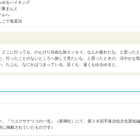
るゆるハイキング
と豚まんと
テルへ
んごで鬼退治
、どこに行っても、のんびり自由な旅エッセイ。なんか疲れたな。と思ったと
だ。行ったことのないところへ旅して見たいな。と思ったときの、涼やかな気
い。たぶん、なにかはつまっている。近くも、遠くもゆるゆると。
ー。『ツユクサナツコの一生』（新潮社）にて、第２８回手塚治虫文化賞短
時に掲載されていたものです）