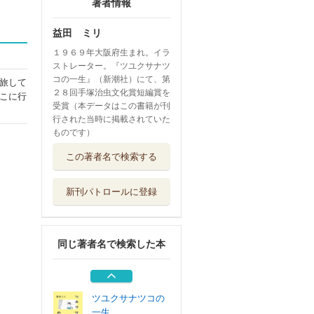
著者情報
益田 ミリ
１９６９年大阪府生まれ。イラ
ストレーター。『ツユクサナツ
コの一生』（新潮社）にて、第
旅して
２８回手塚治虫文化賞短編賞を
こに行
受賞（本データはこの書籍が刊
行された当時に掲載されていた
ものです）
スーパーマーケッ
この著者名で検索する
ト宇宙
ＫＡＤＯＫＡＷＡ
新刊パトロールに登録
ミウラさんの友達
マガジンハウス
同じ著者名で検索した本
ゆっくりポック
ミシマ社
ツユクサナツコの
一生