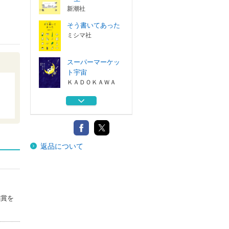
新潮社
そう書いてあった
ミシマ社
スーパーマーケッ
ト宇宙
ＫＡＤＯＫＡＷＡ
ミウラさんの友達
マガジンハウス
ゆっくりポック
返品について
ミシマ社
ツユクサナツコの
一生
新潮社
編賞を
そう書いてあった
ミシマ社