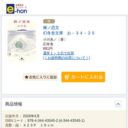
椿ノ恋文
幻冬舎文庫 お－３４－２５
小川糸／〔著〕
幻冬舎
891円
通常１～２日で出荷
(！お盆時期の出荷について！)
商品情報
出版年月：
2026年4月
ISBNコード：
978-4-344-43545-2
(
4-344-43545-1
)
頁数・縦：
４２３Ｐ １６ｃｍ