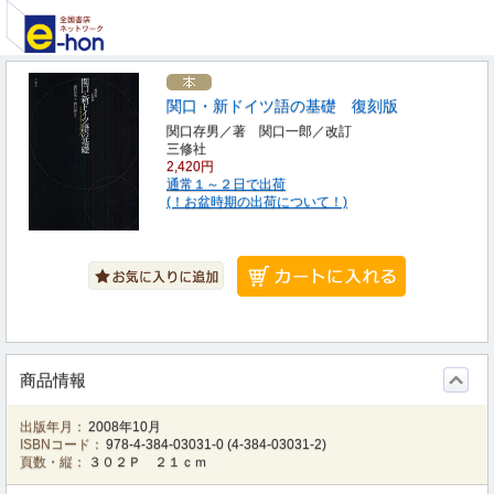
関口・新ドイツ語の基礎 復刻版
関口存男／著 関口一郎／改訂
三修社
2,420円
通常１～２日で出荷
(！お盆時期の出荷について！)
商品情報
出版年月：
2008年10月
ISBNコード：
978-4-384-03031-0
(
4-384-03031-2
)
頁数・縦：
３０２Ｐ ２１ｃｍ