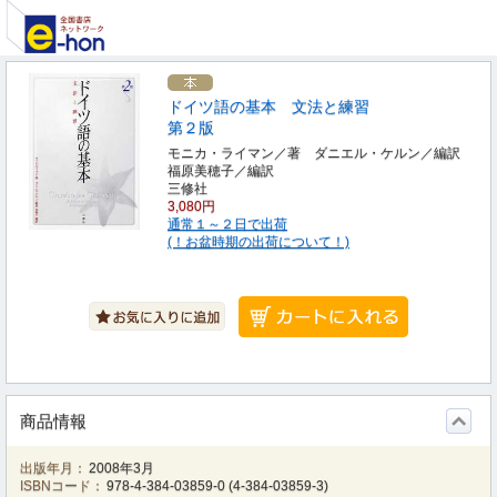
ドイツ語の基本 文法と練習
第２版
モニカ・ライマン／著 ダニエル・ケルン／編訳
福原美穂子／編訳
三修社
3,080円
通常１～２日で出荷
(！お盆時期の出荷について！)
商品情報
出版年月：
2008年3月
ISBNコード：
978-4-384-03859-0
(
4-384-03859-3
)