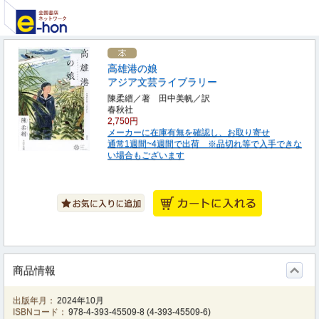
高雄港の娘
アジア文芸ライブラリー
陳柔縉／著 田中美帆／訳
春秋社
2,750円
メーカーに在庫有無を確認し、お取り寄せ
通常1週間~4週間で出荷 ※品切れ等で入手できな
い場合もございます
商品情報
出版年月：
2024年10月
ISBNコード：
978-4-393-45509-8
(
4-393-45509-6
)