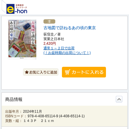
古地図で訪ねるあの頃の東京
荻窪圭／著
実業之日本社
2,420円
通常１～２日で出荷
(！お盆時期の出荷について！)
商品情報
出版年月：
2024年11月
ISBNコード：
978-4-408-65114-9
(
4-408-65114-1
)
頁数・縦：
１４３Ｐ ２１ｃｍ