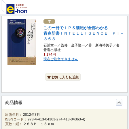
この一冊でｉＰＳ細胞が全部わかる
青春新書ＩＮＴＥＬＬＩＧＥＮＣＥ ＰＩ－
３６３
石浦章一／監修 金子隆一／著 新海裕美子／著
青春出版社
1,174円
現在ご注文できません
商品情報
出版年月：
2012年7月
ISBNコード：
978-4-413-04363-2
(
4-413-04363-4
)
頁数・縦：
２６８Ｐ １８ｃｍ