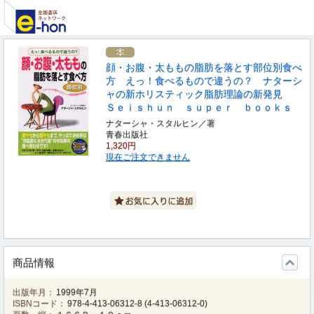
顔・お腹・太ももの脂肪を落とす部位別食べ
方 えっ！食べるもので違うの？ ナターシ
ャの新ホリスティック脂肪理論の新発見
Ｓｅｉｓｈｕｎ ｓｕｐｅｒ ｂｏｏｋｓ
ナターシャ・スタルヒン／著
青春出版社
1,320円
現在ご注文できません
商品情報
出版年月：
1999年7月
ISBNコード：
978-4-413-06312-8
(
4-413-06312-0
)