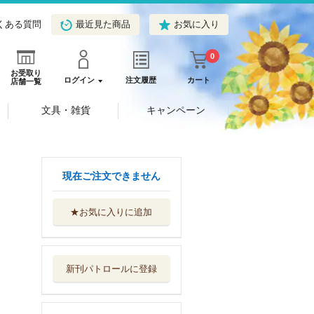
くある質問
最近見た商品
お気に入り
0
お受取り
ログイン
注文履歴
カート
店舗一覧
文具・雑貨
キャンペーン
現在ご注文できません
★お気に入りに追加
日本の２０００年
史 その時、中...
青春出版社
新刊パトロールに登録
９割が答えに詰ま
る日本史の裏面
青春出版社