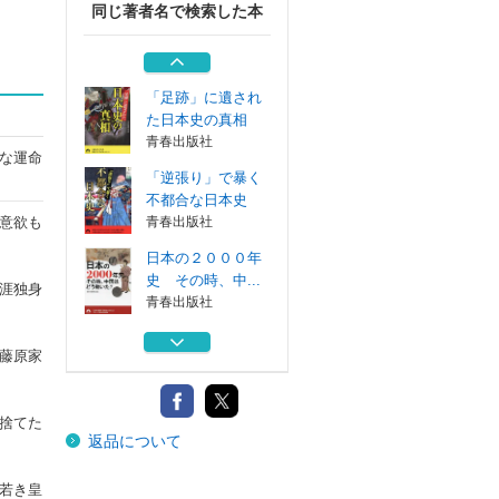
同じ著者名で検索した本
読み出したらとま
らない世界史の...
青春出版社
「足跡」に遺され
た日本史の真相
青春出版社
な運命
「逆張り」で暴く
不都合な日本史
意欲も
青春出版社
日本の２０００年
史 その時、中...
涯独身
青春出版社
９割が答えに詰ま
藤原家
る日本史の裏面
青春出版社
読み出したらとま
捨てた
返品について
らない世界史の...
青春出版社
若き皇
「足跡」に遺され