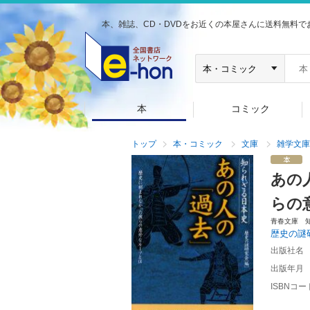
本、雑誌、CD・DVDをお近くの本屋さんに送料無料で
本
コミック
トップ
本・コミック
文庫
雑学文庫
あの
らの
青春文庫 
歴史の謎
出版社名
出版年月
ISBNコー