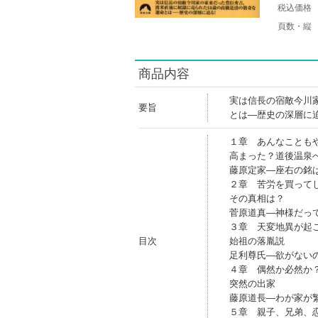
税込価格
頁数・縦
商品内容
実は信長の宿敵今川
要旨
とは―歴史の深層に
１章 あんなことも
高まった？道後温泉
藤原定家―座右の銘
２章 苦労を買って
その真相は？
菅原道真―神様だっ
３章 天変地異が起
目次
始祖の落胤説
足利尊氏―欲がない
４章 偶然か必然か
突然の出家
藤原道長―わが家が
５章 親子、兄弟、