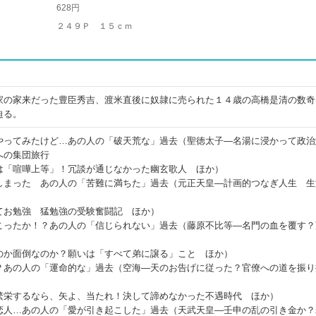
628円
２４９Ｐ １５ｃｍ
家の家来だった豊臣秀吉、渡米直後に奴隷に売られた１４歳の高橋是清の数奇
迫る。
やってみたけど…あの人の「破天荒な」過去（聖徳太子―名湯に浸かって政治
への集団旅行
は「喧嘩上等」！冗談が通じなかった幽玄歌人 ほか）
しまった あの人の「苦難に満ちた」過去（元正天皇―計画的つなぎ人生 生
てお勉強 猛勉強の受験奮闘記 ほか）
こったか！？あの人の「信じられない」過去（藤原不比等―名門の血を覆す？
のか面倒なのか？願いは「すべて弟に譲る」こと ほか）
？あの人の「運命的な」過去（空海―天のお告げに従った？官僚への道を振り
繁栄するなら、矢よ、当たれ！決して諦めなかった不遇時代 ほか）
恋人…あの人の「愛が引き起こした」過去（天武天皇―壬申の乱の引き金か？