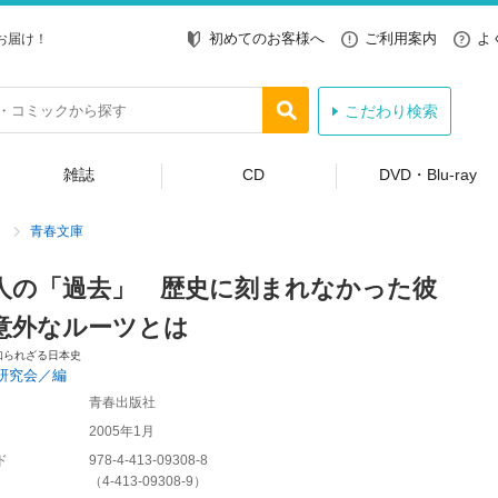
初めてのお客様へ
ご利用案内
よ
お届け！
こだわり検索
雑誌
CD
DVD・Blu-ray
青春文庫
人の「過去」 歴史に刻まれなかった彼
意外なルーツとは
知られざる日本史
研究会／編
青春出版社
2005年1月
ド
978-4-413-09308-8
（
4-413-09308-9
）