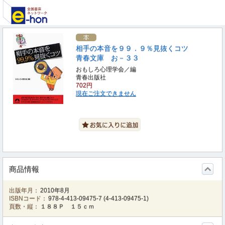
相手の本音を９９．９％見抜くコツ
青春文庫 お－３３
おもしろ心理学会／編
青春出版社
702円
現在ご注文できません
商品情報
出版年月：
2010年8月
ISBNコード：
978-4-413-09475-7
(
4-413-09475-1
)
頁数・縦：
１８８Ｐ １５ｃｍ