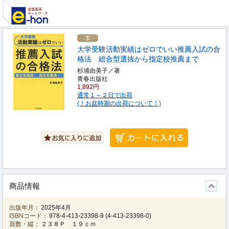
大学受験活動実績はゼロでいい推薦入試の合
格法 総合型選抜から指定校推薦まで
杉浦由美子／著
青春出版社
1,892円
通常１～２日で出荷
(！お盆時期の出荷について！)
商品情報
出版年月：
2025年4月
ISBNコード：
978-4-413-23398-9
(
4-413-23398-0
)
頁数・縦：
２３８Ｐ １９ｃｍ