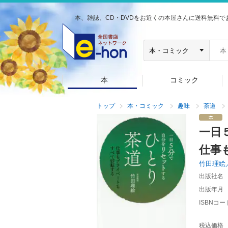
本、雑誌、CD・DVDをお近くの本屋さんに送料無料で
本
コミック
トップ
本・コミック
趣味
茶道
一日
仕事
竹田理絵
出版社名
出版年月
ISBNコー
税込価格