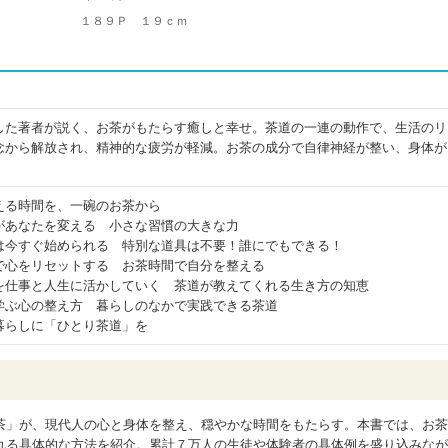
１８９Ｐ １９ｃｍ
した著者が説く、お茶がもたらす癒しと幸せ。茶道の一連の動作で、生活のリ
念から解放され、精神的な疲労が軽減。お茶の成分で自律神経が整い、身体が
える時間を、一碗のお茶から
があなたを変える 小さな習慣の大きな力
は今すぐ始められる 特別な道具は不要！誰にでもできる！
で心をリセットする お茶時間で自分を整える
を仕事と人生に活かしていく 茶道が教えてくれる生き方の知恵
学ぶ心の整え方 暮らしのなかで実践できる茶道
暮らしに「ひとり茶道」を
茶」が、現代人の心と身体を整え、穏やかな時間をもたらす。本書では、お茶
れる具体的な方法を紹介。累計７万人の生徒や体験者の具体例を盛り込みなが