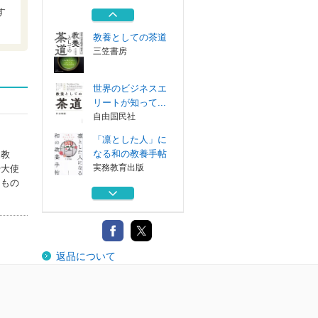
リートが知って...
す
自由国民社
教養としての茶道
三笠書房
世界のビジネスエ
リートが知って...
自由国民社
「凛とした人」に
なる和の教養手帖
家教
実務教育出版
や大使
たもの
凛として美しい内
面の磨き方
実務教育出版
世界のビジネスエ
返品について
リートが知って...
自由国民社
教養としての茶道
三笠書房