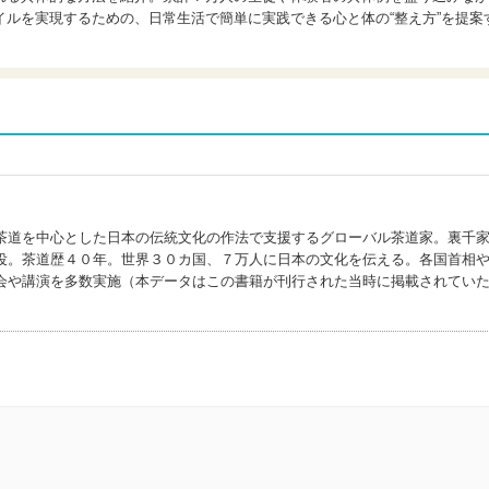
ルを実現するための、日常生活で簡単に実践できる心と体の“整え方”を提案
茶道を中心とした日本の伝統文化の作法で支援するグローバル茶道家。裏千
役。茶道歴４０年。世界３０カ国、７万人に日本の文化を伝える。各国首相
会や講演を多数実施（本データはこの書籍が刊行された当時に掲載されてい