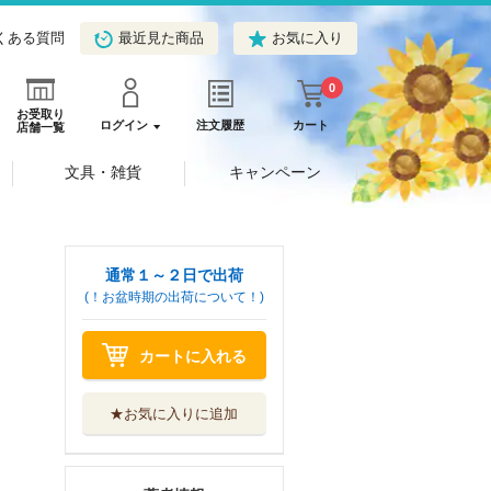
くある質問
最近見た商品
お気に入り
0
お受取り
ログイン
注文履歴
カート
店舗一覧
文具・雑貨
キャンペーン
通常１～２日で出荷
(！お盆時期の出荷について！)
カートに入れる
★お気に入りに追加