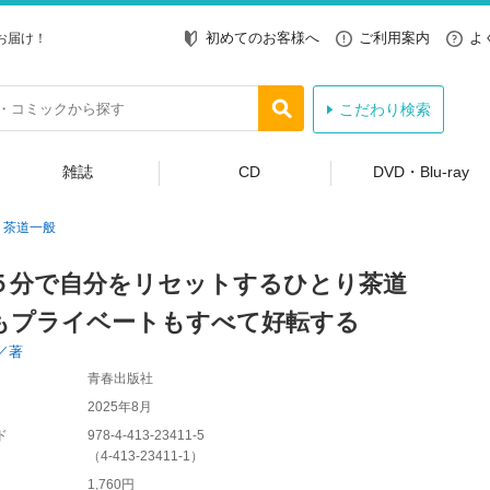
初めてのお客様へ
ご利用案内
よ
お届け！
こだわり検索
雑誌
CD
DVD・Blu-ray
茶道一般
５分で自分をリセットするひとり茶道
もプライベートもすべて好転する
／著
青春出版社
2025年8月
ド
978-4-413-23411-5
（
4-413-23411-1
）
1,760円