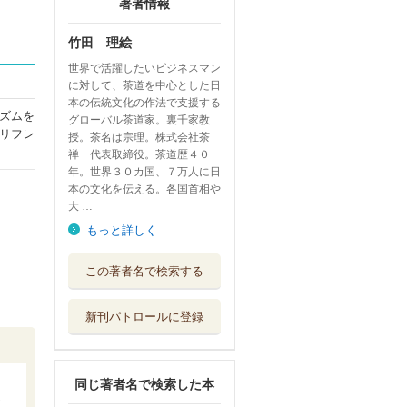
著者情報
竹田 理絵
世界で活躍したいビジネスマン
に対して、茶道を中心とした日
本の伝統文化の作法で支援する
ズムを
グローバル茶道家。裏千家教
リフレ
授。茶名は宗理。株式会社茶
禅 代表取締役。茶道歴４０
年。世界３０カ国、７万人に日
本の文化を伝える。各国首相や
大 …
もっと詳しく
「凛とした人」に
この著者名で検索する
なる和の教養手帖
実務教育出版
新刊パトロールに登録
凛として美しい内
面の磨き方
実務教育出版
同じ著者名で検索した本
世界のビジネスエ