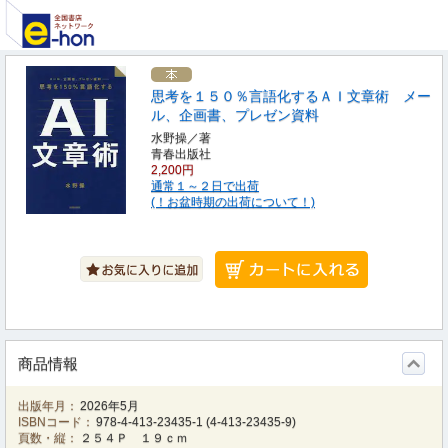
思考を１５０％言語化するＡＩ文章術 メー
ル、企画書、プレゼン資料
水野操／著
青春出版社
2,200円
通常１～２日で出荷
(！お盆時期の出荷について！)
商品情報
出版年月：
2026年5月
ISBNコード：
978-4-413-23435-1
(
4-413-23435-9
)
頁数・縦：
２５４Ｐ １９ｃｍ