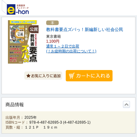
教科書要点ズバっ！新編新しい社会公民
東京書籍
1,100円
通常１～２日で出荷
(！お盆時期の出荷について！)
商品情報
出版年月：
2025年
ISBNコード：
978-4-487-62695-3
(
4-487-62695-1
)
頁数・縦：
１２１Ｐ １９ｃｍ