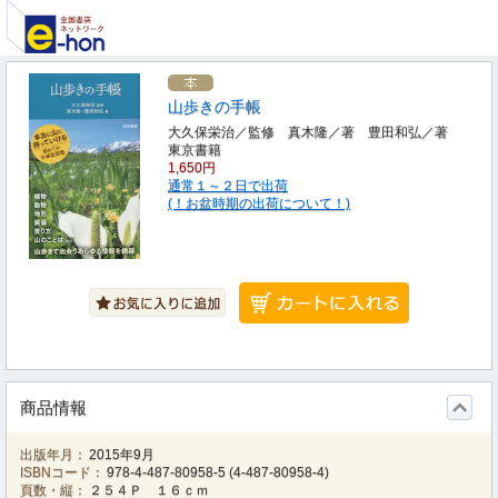
山歩きの手帳
大久保栄治／監修 真木隆／著 豊田和弘／著
東京書籍
1,650円
通常１～２日で出荷
(！お盆時期の出荷について！)
商品情報
出版年月：
2015年9月
ISBNコード：
978-4-487-80958-5
(
4-487-80958-4
)
頁数・縦：
２５４Ｐ １６ｃｍ