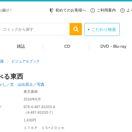
初めてのお客様へ
ご利用案内
よ
お届け！
こだわり検索
雑誌
CD
DVD・Blu-ray
識
ビジュアルブック
べる東西
かし／文 山出高士／写真
東京書籍
2016年6月
ド
978-4-487-81033-8
（
4-487-81033-7
）
1,430円
１７６Ｐ １５×２０ｃｍ