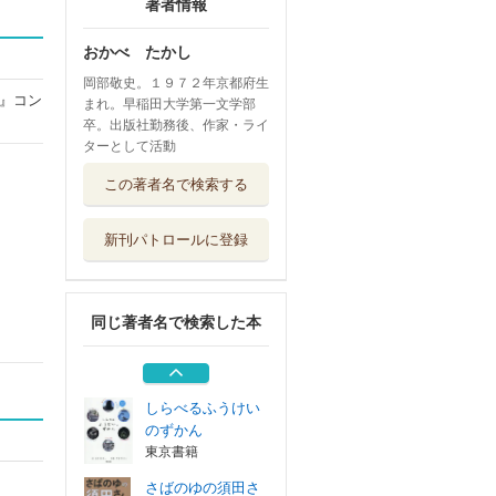
著者情報
おかべ たかし
岡部敬史。１９７２年京都府生
』コン
まれ。早稲田大学第一文学部
卒。出版社勤務後、作家・ライ
ターとして活動
しらべるつながり
この著者名で検索する
のずかん
東京書籍
新刊パトロールに登録
身近で発見！「激
レア」図鑑
小学館
同じ著者名で検索した本
「悲しみ」は抗す
る 現代短歌と...
皓星社
しらべるふうけい
のずかん
東京書籍
さばのゆの須田さ