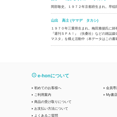
岡部敬史。１９７２年京都府生まれ。早稲
山出 高士 (ヤマデ タカシ)
１９７０年三重県生まれ。梅田雅揚氏に師
『週刊ＳＰＡ！』（扶桑社）などの雑誌媒
マスタ」を構え活動中（本データはこの書
e-honについて
初めてのお客様へ
会員専
ご利用案内
My書
商品の受け取りについて
お支払い方法について
よくあるご質問