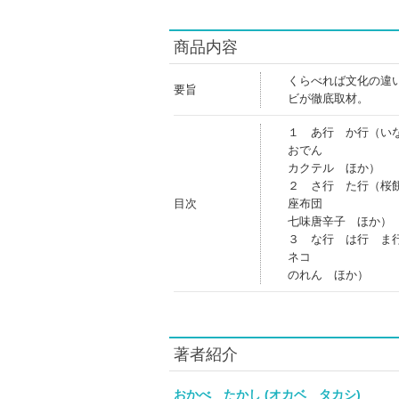
商品内容
くらべれば文化の違
要旨
ビが徹底取材。
１ あ行 か行（い
おでん
カクテル ほか）
２ さ行 た行（桜
目次
座布団
七味唐辛子 ほか）
３ な行 は行 ま
ネコ
のれん ほか）
著者紹介
おかべ たかし (オカベ タカシ)