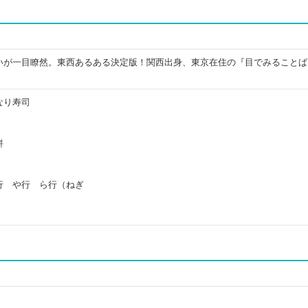
いが一目瞭然。東西あるある決定版！関西出身、東京在住の『目でみることば
なり寿司
餅
行 や行 ら行（ねぎ