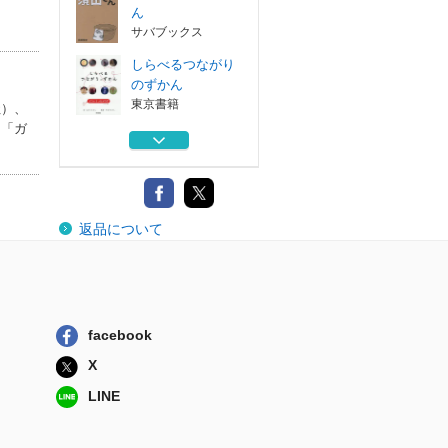
ん
サバブックス
しらべるつながり
のずかん
東京書籍
社）、
オ「ガ
身近で発見！「激
レア」図鑑
小学館
「悲しみ」は抗す
返品について
る 現代短歌と...
皓星社
しらべるふうけい
のずかん
東京書籍
facebook
さばのゆの須田さ
X
ん
サバブックス
LINE
しらべるつながり
のずかん