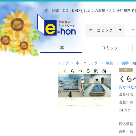
本、雑誌、CD・DVDをお近くの本屋さんに送料無料で
本
コミック
トップ
本・コミック
教養
雑学・知
くら
おかべた
出版社名
出版年月
ISBNコー
税込価格
頁数・縦