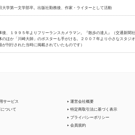
田大学第一文学部卒。出版社勤務後、作家・ライターとして活動
事後、１９９５年よりフリーランスカメラマン。『散歩の達人』（交通新聞
体のほか「川崎大師」のポスターも手がける。２００７年より小さなスタジ
籍が刊行された当時に掲載されていたものです）
用サービス
運営会社概要
店について
特定商取引法に基づく表示
プライバシーポリシー
会員規約