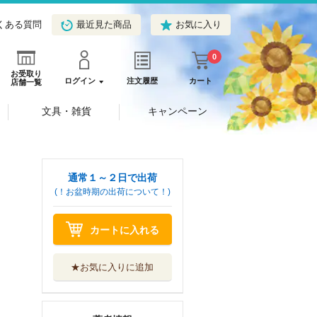
くある質問
最近見た商品
お気に入り
0
お受取り
ログイン
注文履歴
カート
店舗一覧
文具・雑貨
キャンペーン
通常１～２日で出荷
(！お盆時期の出荷について！)
カートに入れる
★お気に入りに追加