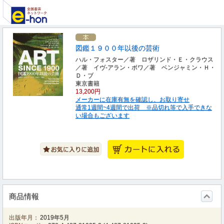
図鑑１９００年以後の芸術
ハル・フォスター／著 ロザリンド・Ｅ・クラウス
／著 イヴ‐アラン・ボワ／著 ベンジャミン・Ｈ・
Ｄ・ブ
東京書籍
13,200円
メーカーに在庫有無を確認し、お取り寄せ
通常1週間~4週間で出荷 ※品切れ等で入手できな
い場合もございます
商品情報
出版年月：
2019年5月