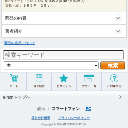
ISBNコード：
978-4-487-81035-2
(
4-487-81035-3
)
頁数・縦：
８９５Ｐ ２９ｃｍ
商品の内容
著者紹介
商品の返品について
e-honトップへ
表示 ：
スマートフォン
PC
運営会社概要
プライバシーポリシー
Copyright © TOHAN CORPORATION