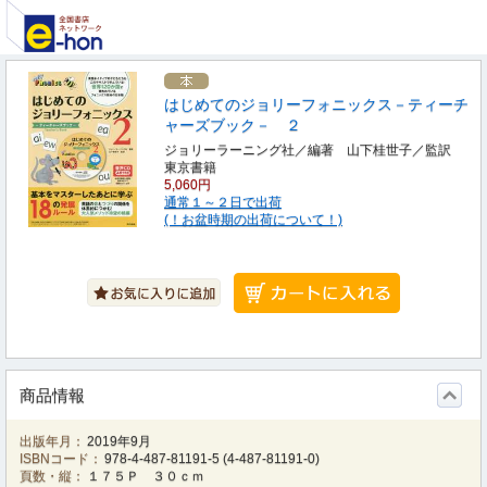
はじめてのジョリーフォニックス－ティーチ
ャーズブック－ ２
ジョリーラーニング社／編著 山下桂世子／監訳
東京書籍
5,060円
通常１～２日で出荷
(！お盆時期の出荷について！)
商品情報
出版年月：
2019年9月
ISBNコード：
978-4-487-81191-5
(
4-487-81191-0
)
頁数・縦：
１７５Ｐ ３０ｃｍ