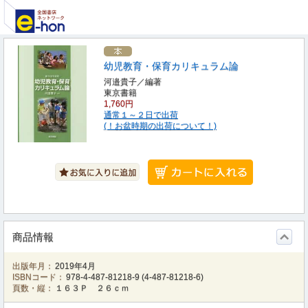
幼児教育・保育カリキュラム論
河邉貴子／編著
東京書籍
1,760円
通常１～２日で出荷
(！お盆時期の出荷について！)
商品情報
出版年月：
2019年4月
ISBNコード：
978-4-487-81218-9
(
4-487-81218-6
)
頁数・縦：
１６３Ｐ ２６ｃｍ