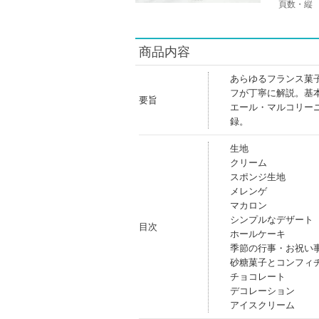
頁数・縦
商品内容
あらゆるフランス菓
フが丁寧に解説。基
要旨
エール・マルコリー
録。
生地
クリーム
スポンジ生地
メレンゲ
マカロン
シンプルなデザート
目次
ホールケーキ
季節の行事・お祝い
砂糖菓子とコンフィ
チョコレート
デコレーション
アイスクリーム