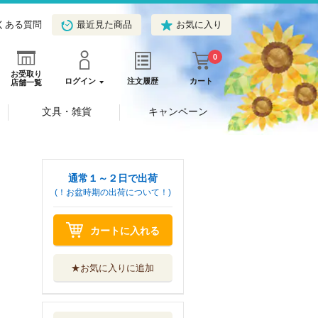
くある質問
最近見た商品
お気に入り
0
お受取り
ログイン
注文履歴
カート
店舗一覧
文具・雑貨
キャンペーン
通常１～２日で出荷
(！お盆時期の出荷について！)
カートに入れる
★お気に入りに追加