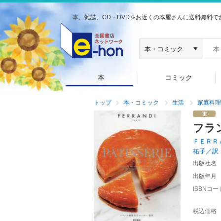
本、雑誌、CD・DVDをお近くの本屋さんに送料無料で
本
コミック
トップ
本・コミック
生活
家庭料理
フラ
ＦＥＲＲ
祐子／訳
出版社名
出版年月
ISBNコー
税込価格