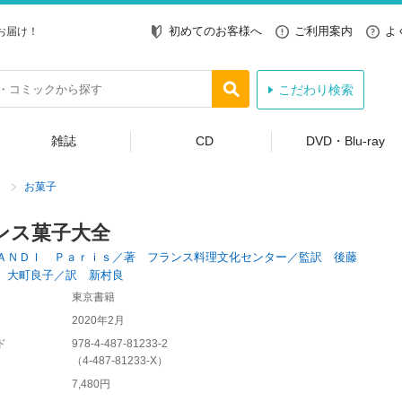
初めてのお客様へ
ご利用案内
よ
お届け！
こだわり検索
雑誌
CD
DVD・Blu-ray
お菓子
ンス菓子大全
ＡＮＤＩ Ｐａｒｉｓ／著 フランス料理文化センター／監訳 後藤
 大町良子／訳 新村良
東京書籍
2020年2月
ド
978-4-487-81233-2
（
4-487-81233-X
）
7,480円