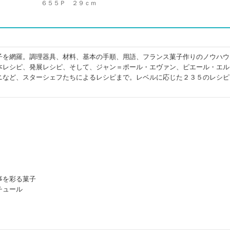
６５５Ｐ ２９ｃｍ
子を網羅。調理器具、材料、基本の手順、用語、フランス菓子作りのノウハウ
本レシピ、発展レシピ、そして、ジャン＝ポール・エヴァン、ピエール・エル
ニなど、スターシェフたちによるレシピまで。レベルに応じた２３５のレシピ
事を彩る菓子
チュール