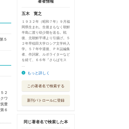
著者情報
五木 寛之
１９３２年（昭和７年）９月福
岡県生まれ。生後まもなく朝鮮
半島に渡り幼少期を送る。戦
後、北朝鮮平壌より引揚げ。５
第５
２年早稲田大学ロシア文学科入
学。５７年中退後、ＰＲ誌編集
者、作詞家、ルポライターなど
を経て、６６年『さらばモス
…
もっと詳しく
一寸先は闇
この著者名で検索する
幻冬舎
。５２
スクワ
新刊パトロールに登録
大河の一滴 最終
（筑豊
章
で第６
幻冬舎
同じ著者名で検索した本
健康という病