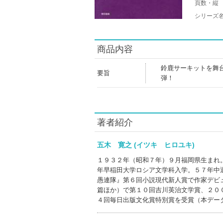
頁数・縦
シリーズ
商品内容
鈴鹿サーキットを舞
要旨
弾！
著者紹介
五木 寛之 (イツキ ヒロユキ)
１９３２年（昭和７年）９月福岡県生まれ
年早稲田大学ロシア文学科入学。５７年中
愚連隊』第６回小説現代新人賞で作家デビ
篇ほか）で第１０回吉川英治文学賞、２０
４回毎日出版文化賞特別賞を受賞（本デー