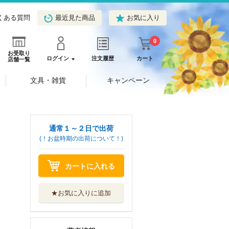
くある質問
最近見た商品
お気に入り
0
お受取り
ログイン
注文履歴
カート
店舗一覧
文具・雑貨
キャンペーン
通常１～２日で出荷
(！お盆時期の出荷について！)
カートに入れる
★お気に入りに追加