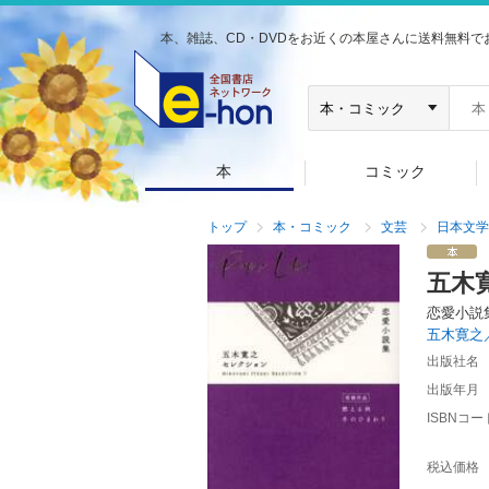
本、雑誌、CD・DVDをお近くの本屋さんに送料無料で
本
コミック
トップ
本・コミック
文芸
日本文学
五木
恋愛小説
五木寛之
出版社名
出版年月
ISBNコー
税込価格