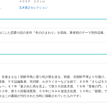
４０５Ｐ ２０ｃｍ
名
五木寛之セレクション
台にした恋愛小説の名作『冬のひまわり』を収録。著者初のテーマ別作品集、
。生後まもなく朝鮮半島に渡り幼少期を送る。戦後、北朝鮮平壌より引揚げ
退後、ＰＲ誌編集者、作詞家、ルポライターなどを経て、６６年『さらばモ
ュー。６７年『蒼ざめた馬を見よ』で第５６回直木賞、７６年『青春の門』
０２年、第５０回菊池寛賞、０９年にＮＨＫ放送文化賞、１０年に『親鸞』
タはこの書籍が刊行された当時に掲載されていたものです）