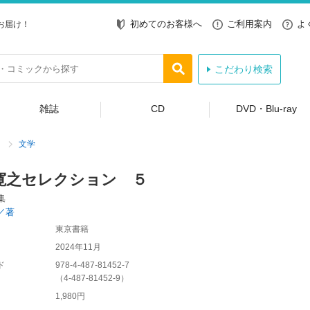
初めてのお客様へ
ご利用案内
よ
お届け！
こだわり検索
雑誌
CD
DVD・Blu-ray
文学
寛之セレクション ５
集
／著
東京書籍
2024年11月
ド
978-4-487-81452-7
（
4-487-81452-9
）
1,980円