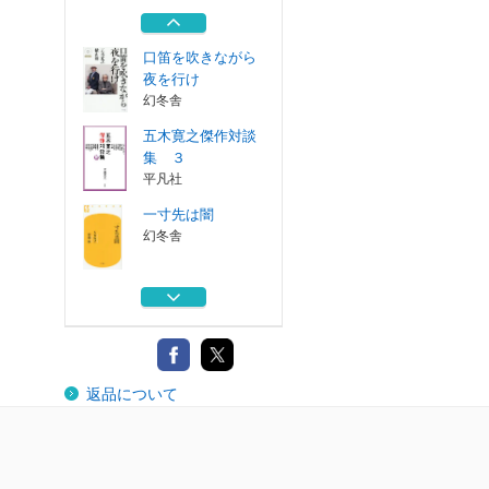
埼玉福祉会
口笛を吹きながら
夜を行け
幻冬舎
五木寛之傑作対談
集 ３
平凡社
一寸先は闇
幻冬舎
大河の一滴 最終
章
幻冬舎
健康という病
返品について
埼玉福祉会
口笛を吹きながら
夜を行け