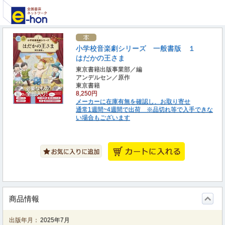
小学校音楽劇シリーズ 一般書版 １
はだかの王さま
東京書籍出版事業部／編
アンデルセン／原作
東京書籍
8,250円
メーカーに在庫有無を確認し、お取り寄せ
通常1週間~4週間で出荷 ※品切れ等で入手できな
い場合もございます
商品情報
出版年月：
2025年7月