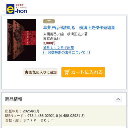
車井戸は何故軋る 横溝正史傑作短編集
末國善己／編 横溝正史／著
東京創元社
3,080円
通常１～２日で出荷
(！お盆時期の出荷について！)
商品情報
出版年月：
2025年2月
ISBNコード：
978-4-488-02921-0
(
4-488-02921-3
)
頁数・縦：
３７７Ｐ ２０ｃｍ