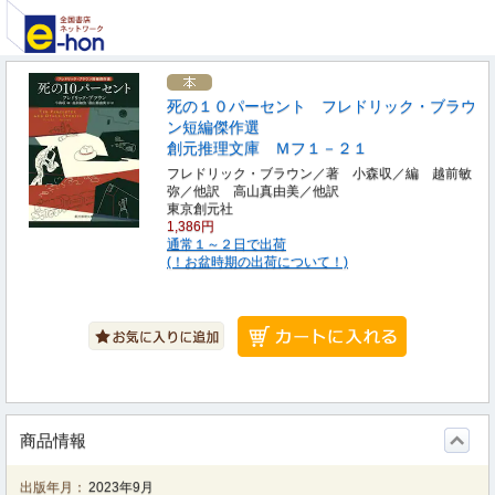
死の１０パーセント フレドリック・ブラウ
ン短編傑作選
創元推理文庫 Ｍフ１－２１
フレドリック・ブラウン／著 小森収／編 越前敏
弥／他訳 高山真由美／他訳
東京創元社
1,386円
通常１～２日で出荷
(！お盆時期の出荷について！)
商品情報
出版年月：
2023年9月